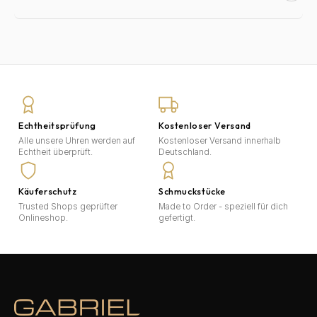
Echtheitsprüfung
Kostenloser Versand
Alle unsere Uhren werden auf
Kostenloser Versand innerhalb
Echtheit überprüft.
Deutschland.
Käuferschutz
Schmuckstücke
Trusted Shops geprüfter
Made to Order - speziell für dich
Onlineshop.
gefertigt.