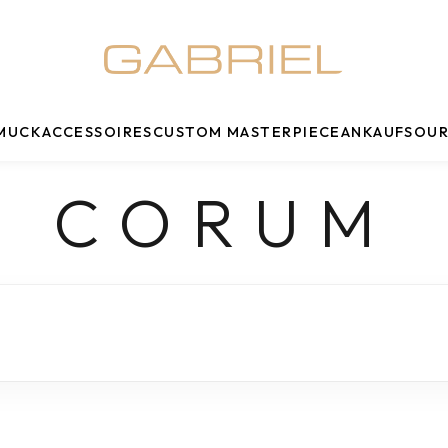
MUCK
ACCESSOIRES
CUSTOM MASTERPIECE
ANKAUF
SOUR
CORUM